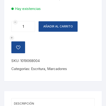
Hay existencias
MARCADOR
AÑADIR AL CARRITO
DESTACADOR
AMIGO,
VERDE
cantidad
AÑADIR
A
LA
LISTA
SKU:
1019068004
DE
DESEOS
Categorías:
Escritura
,
Marcadores
DESCRIPCIÓN