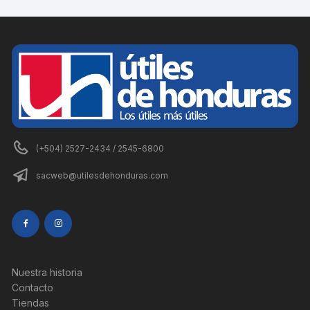
(+504) 2527-2434 / 2545-6800
sacweb@utilesdehonduras.com
Nuestra historia
Contacto
Tiendas