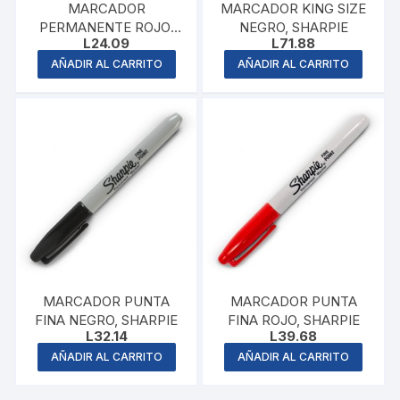
MARCADOR
MARCADOR KING SIZE
PERMANENTE ROJO,
NEGRO, SHARPIE
L
24.09
L
71.88
PENTEL
AÑADIR AL CARRITO
AÑADIR AL CARRITO
MARCADOR PUNTA
MARCADOR PUNTA
FINA NEGRO, SHARPIE
FINA ROJO, SHARPIE
L
32.14
L
39.68
AÑADIR AL CARRITO
AÑADIR AL CARRITO