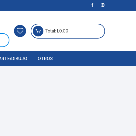
Total:
L
0.00
ARTE/DIBUJO
OTROS
rtículos Para Manualidades
ogía
erramientas
nstrumento de Dibujo