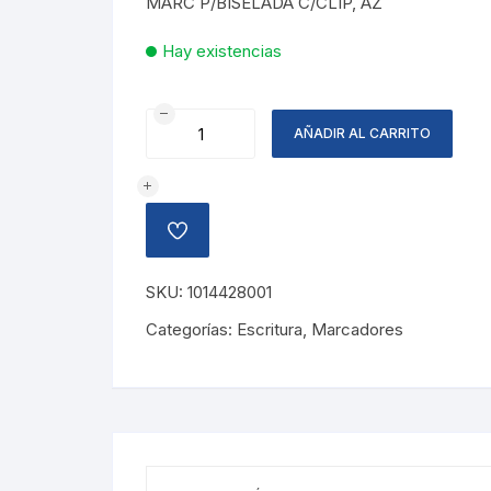
MARC P/BISELADA C/CLIP, AZ
Hay existencias
MARCADOR
AÑADIR AL CARRITO
PUNTA
BISELADA
AZUL
cantidad
AÑADIR
A
LA
LISTA
SKU:
1014428001
DE
DESEOS
Categorías:
Escritura
,
Marcadores