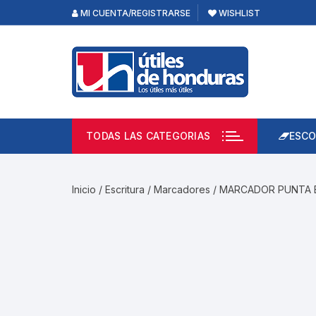
Skip
MI CUENTA/REGISTRARSE
WISHLIST
to
content
TODAS LAS CATEGORIAS
ESCO
Lápi
Emp
Inicio
/
Escritura
/
Marcadores
/ MARCADOR PUNTA B
Acce
Prod
Borr
Libre
Calc
Pape
Cuad
Limp