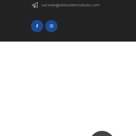
sacweb@utilesdehonduras.com