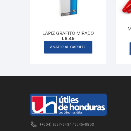
M
LAPIZ GRAFITO MIRADO
L
6.45
AÑADIR AL CARRITO
(+504) 2527-2434 / 2545-6800