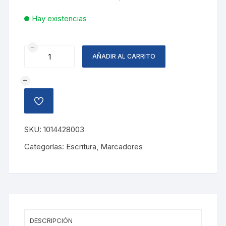
Hay existencias
MARCADOR
AÑADIR AL CARRITO
PUNTA
BISELADA
ROJO
cantidad
AÑADIR
A
LA
LISTA
SKU:
1014428003
DE
DESEOS
Categorías:
Escritura
,
Marcadores
DESCRIPCIÓN