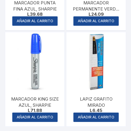
MARCADOR PUNTA
MARCADOR
FINA AZUL, SHARPIE
PERMANENTE VERDE,
L
39.68
L
24.09
PENTEL
AÑADIR AL CARRITO
AÑADIR AL CARRITO
MARCADOR KING SIZE
LAPIZ GRAFITO
AZUL, SHARPIE
MIRADO
L
71.88
L
6.45
AÑADIR AL CARRITO
AÑADIR AL CARRITO