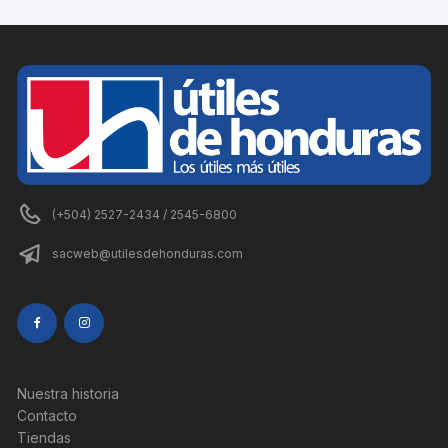
(+504) 2527-2434 / 2545-6800
sacweb@utilesdehonduras.com
Nuestra historia
Contacto
Tiendas