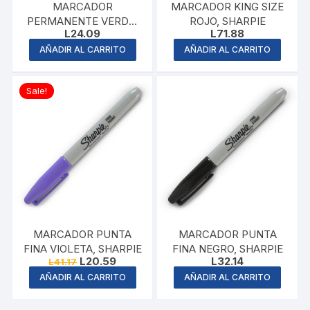
MARCADOR
MARCADOR KING SIZE
PERMANENTE VERDE,
ROJO, SHARPIE
L
24.09
L
71.88
PENTEL
AÑADIR AL CARRITO
AÑADIR AL CARRITO
Sale!
MARCADOR PUNTA
MARCADOR PUNTA
FINA VIOLETA, SHARPIE
FINA NEGRO, SHARPIE
Original
Current
L
20.59
L
32.14
L
41.17
price
price
AÑADIR AL CARRITO
AÑADIR AL CARRITO
was:
is:
L41.17.
L20.59.