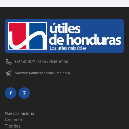
(+504) 2527-2434 / 2545-6800
sacweb@utilesdehonduras.com
Nuestra historia
Contacto
Tiendas