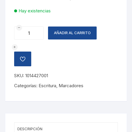
Hay existencias
MARCADOR
AÑADIR AL CARRITO
PERMANENTE
AZUL
cantidad
AÑADIR
A
LA
LISTA
SKU:
1014427001
DE
DESEOS
Categorías:
Escritura
,
Marcadores
DESCRIPCIÓN