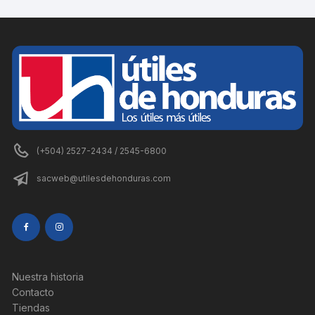
(+504) 2527-2434 / 2545-6800
sacweb@utilesdehonduras.com
Nuestra historia
Contacto
Tiendas