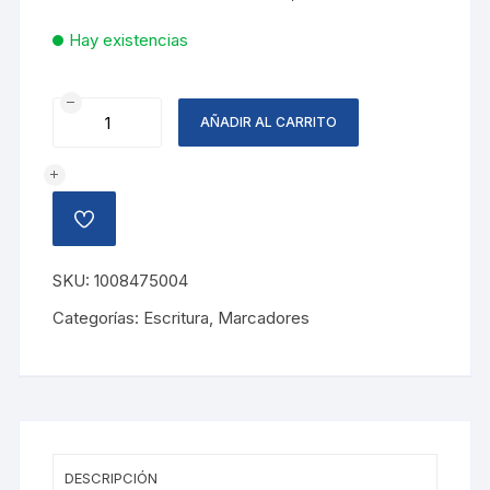
Hay existencias
MARCADOR
AÑADIR AL CARRITO
ACRILICO
AMIGO
,
VERDE
AÑADIR
cantidad
A
LA
LISTA
SKU:
1008475004
DE
DESEOS
Categorías:
Escritura
,
Marcadores
DESCRIPCIÓN