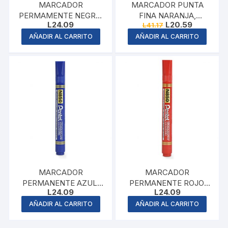
MARCADOR
MARCADOR PUNTA
PERMAMENTE NEGRO,
FINA NARANJA,
Original
Current
L
24.09
L
20.59
L
41.17
PENTEL
SHARPIE
price
price
AÑADIR AL CARRITO
AÑADIR AL CARRITO
was:
is:
L41.17.
L20.59.
MARCADOR
MARCADOR
PERMANENTE AZUL,
PERMANENTE ROJO,
L
24.09
L
24.09
PENTEL
PENTEL
AÑADIR AL CARRITO
AÑADIR AL CARRITO