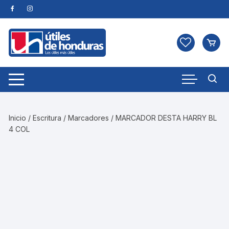
Skip
to
content
Inicio
/
Escritura
/
Marcadores
/ MARCADOR DESTA HARRY BL
4 COL