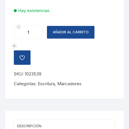
Hay existencias
MARCADOR
AÑADIR AL CARRITO
DESTA
HARRY
BL
4
AÑADIR
COL
A
LA
cantidad
LISTA
SKU:
1023539
DE
DESEOS
Categorías:
Escritura
,
Marcadores
DESCRIPCIÓN