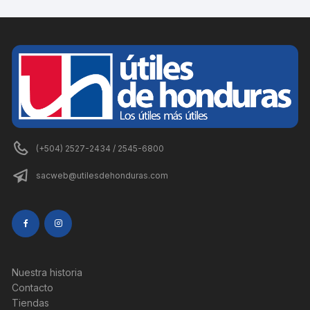
(+504) 2527-2434 / 2545-6800
sacweb@utilesdehonduras.com
Nuestra historia
Contacto
Tiendas