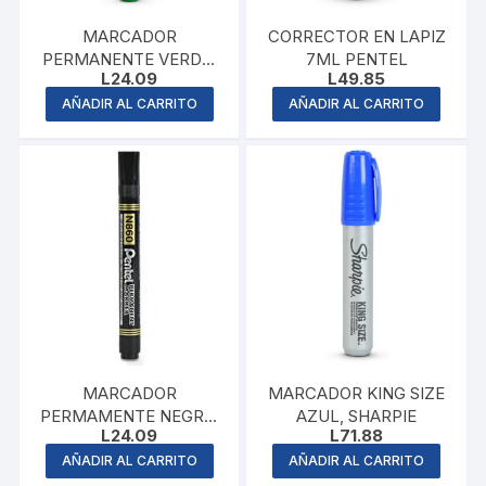
MARCADOR
CORRECTOR EN LAPIZ
PERMANENTE VERDE,
7ML PENTEL
L
24.09
L
49.85
PENTEL
AÑADIR AL CARRITO
AÑADIR AL CARRITO
MARCADOR
MARCADOR KING SIZE
PERMAMENTE NEGRO,
AZUL, SHARPIE
L
24.09
L
71.88
PENTEL
AÑADIR AL CARRITO
AÑADIR AL CARRITO