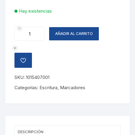
Hay existencias
MARCADOR
AÑADIR AL CARRITO
ACRILICO
AZUL,
PENTEL
cantidad
AÑADIR
A
LA
LISTA
SKU:
1015407001
DE
DESEOS
Categorías:
Escritura
,
Marcadores
DESCRIPCIÓN