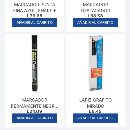
MARCADOR PUNTA
MARCADOR
FINA AZUL, SHARPIE
DESTACADOR
L
39.68
L
38.58
AMARILLO
AÑADIR AL CARRITO
AÑADIR AL CARRITO
MARCADOR
LAPIZ GRAFITO
PERMAMENTE NEGRO,
MIRADO
L
24.09
L
6.45
PENTEL
AÑADIR AL CARRITO
AÑADIR AL CARRITO