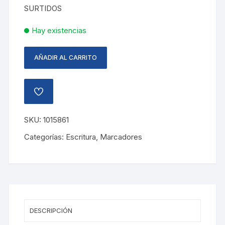
SURTIDOS
Hay existencias
AÑADIR AL CARRITO
MARCADOR
SHARPIE
COLOR
AÑADIR
BURST
A
LA
5
LISTA
SKU:
1015861
UNIDADES
DE
DESEOS
cantidad
Categorías:
Escritura
,
Marcadores
DESCRIPCIÓN