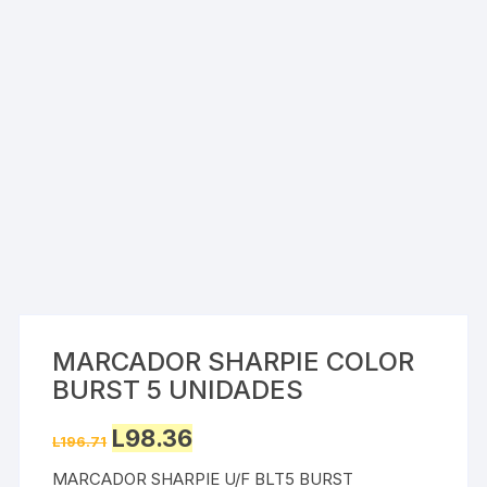
MARCADOR SHARPIE COLOR
BURST 5 UNIDADES
Original
Current
L
98.36
L
196.71
price
price
was:
is:
MARCADOR SHARPIE U/F BLT5 BURST
L196.71.
L98.36.