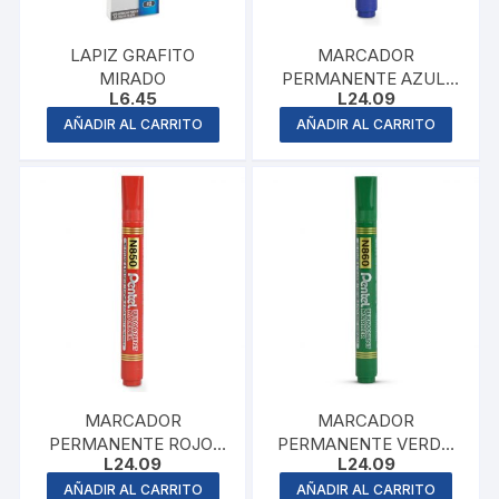
LAPIZ GRAFITO
MARCADOR
MIRADO
PERMANENTE AZUL,
L
6.45
L
24.09
PENTEL
AÑADIR AL CARRITO
AÑADIR AL CARRITO
MARCADOR
MARCADOR
PERMANENTE ROJO,
PERMANENTE VERDE,
L
24.09
L
24.09
PENTEL
PENTEL
AÑADIR AL CARRITO
AÑADIR AL CARRITO