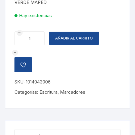
VERDE MAPED
Hay existencias
MARCADOR
AÑADIR AL CARRITO
DESTACADOR
VERDE
cantidad
AÑADIR
A
LA
LISTA
SKU:
1014043006
DE
DESEOS
Categorías:
Escritura
,
Marcadores