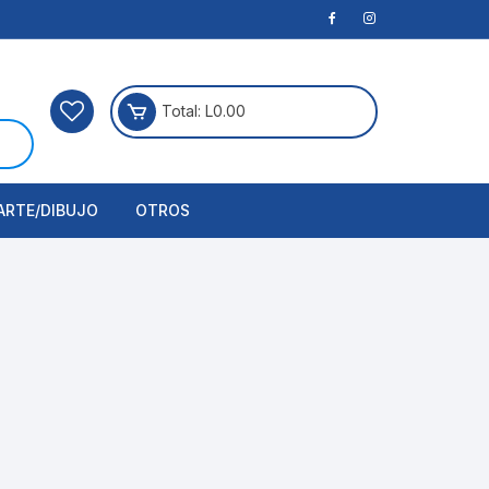
Total:
L
0.00
ARTE/DIBUJO
OTROS
rtículos Para Manualidades
ogía
erramientas
nstrumento de Dibujo