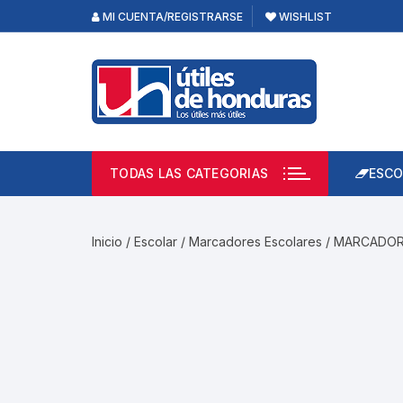
Skip
MI CUENTA/REGISTRARSE
WISHLIST
to
content
TODAS LAS CATEGORIAS
ESCO
Lápi
Emp
Inicio
/
Escolar
/
Marcadores Escolares
/ MARCADOR
Acce
Prod
Borr
Libre
Calc
Pape
Cuad
Limp