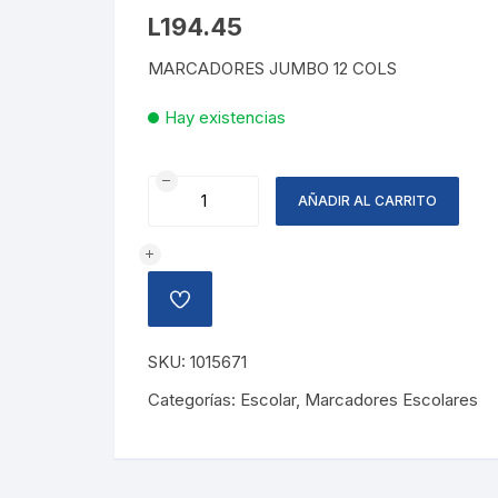
L
194.45
MARCADORES JUMBO 12 COLS
Hay existencias
MARCADOR
AÑADIR AL CARRITO
COLOR
PEPS
JUMBO
12
AÑADIR
COLORES
A
LA
cantidad
LISTA
SKU:
1015671
DE
DESEOS
Categorías:
Escolar
,
Marcadores Escolares