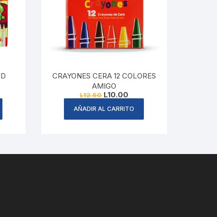
CRAYONES CERA 12 COLORES
AMIGO
rent
Original
Current
L
10.00
L
12.50
ce
price
price
was:
is:
AÑADIR AL CARRITO
.53.
L12.50.
L10.00.