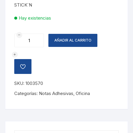
STICK´N
Hay existencias
NOTAS
AÑADIR AL CARRITO
ADHESIVAS
AMARILLO
PASTEL
cantidad
AÑADIR
A
LA
LISTA
SKU:
1003570
DE
DESEOS
Categorías:
Notas Adhesivas
,
Oficina