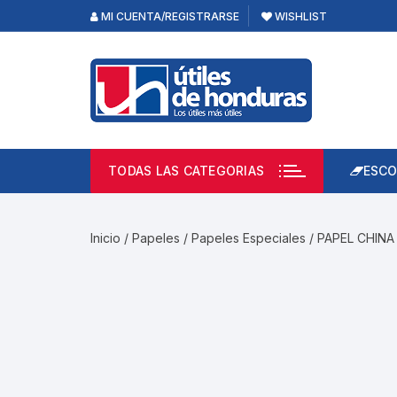
Skip
MI CUENTA/REGISTRARSE
WISHLIST
to
content
TODAS LAS CATEGORIAS
ESCO
Lápi
Emp
Inicio
/
Papeles
/
Papeles Especiales
/ PAPEL CHINA
Acce
Prod
Borr
Libre
Calc
Pape
Cuad
Limp