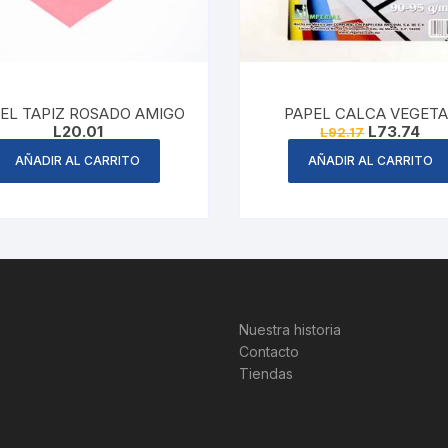
EL TAPIZ ROSADO AMIGO
PAPEL CALCA VEGETA
Original
Cur
L
20.01
L
73.74
L
92.17
price
pric
was:
is:
AÑADIR AL CARRITO
AÑADIR AL CARRITO
L92.17.
L73
Nuestra historia
Contacto
Tiendas