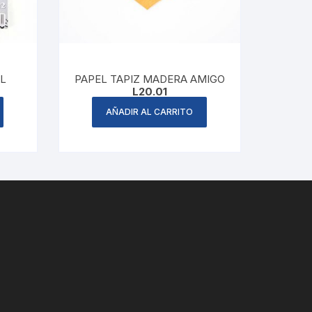
L
PAPEL TAPIZ MADERA AMIGO
rent
L
20.01
e
AÑADIR AL CARRITO
.74.