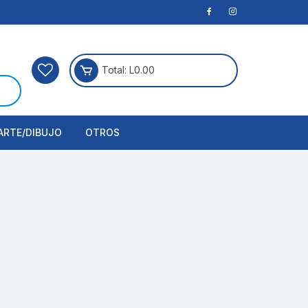
Total:
L
0.00
ARTE/DIBUJO
OTROS
rtículos Para Manualidades
ogía
erramientas
nstrumento de Dibujo