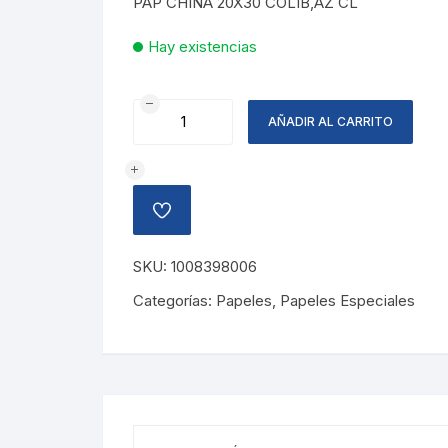
PAP CHINA 20X30 COLIB,AZ CL
Hay existencias
PAPEL
AÑADIR AL CARRITO
CHINA
COLIBRI,
AZUL
CELESTE
AÑADIR
cantidad
A
LA
LISTA
SKU:
1008398006
DE
DESEOS
Categorías:
Papeles
,
Papeles Especiales