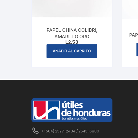
PAPEL CHINA COLIBRI,
PAP
AMARILLO ORO
L
2.53
AÑADIR AL CARRITO
(+504) 2527-2434 / 2545-6800