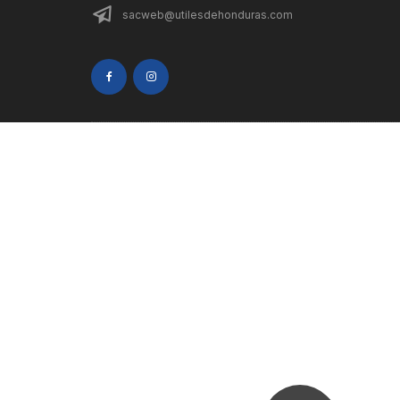
sacweb@utilesdehonduras.com