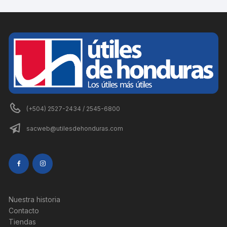
(+504) 2527-2434 / 2545-6800
sacweb@utilesdehonduras.com
Nuestra historia
Contacto
Tiendas