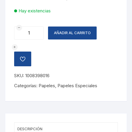
Hay existencias
PAPEL
AÑADIR AL CARRITO
CHINA
COLIBRI,
BUGAMBILIA
cantidad
AÑADIR
A
LA
LISTA
SKU:
1008398016
DE
DESEOS
Categorías:
Papeles
,
Papeles Especiales
DESCRIPCIÓN