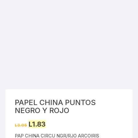
PAPEL CHINA PUNTOS
NEGRO Y ROJO
Original
Current
L
1.83
L
3.05
price
price
was:
is:
PAP CHINA CIRCU NGR/RJO ARCOIRIS
L3.05.
L1.83.