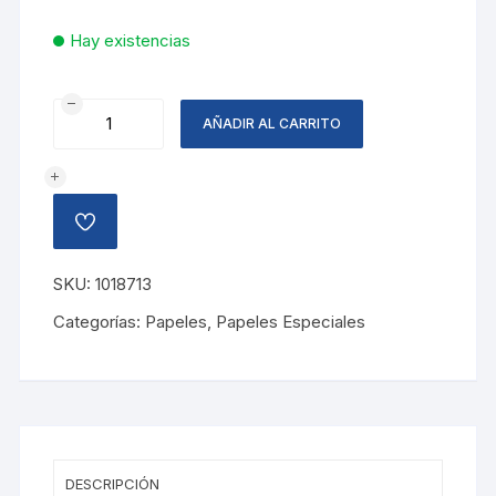
Hay existencias
PAPEL
AÑADIR AL CARRITO
CHINA
PUNTOS
NEGRO
Y
AÑADIR
ROJO
A
LA
cantidad
LISTA
SKU:
1018713
DE
DESEOS
Categorías:
Papeles
,
Papeles Especiales
DESCRIPCIÓN