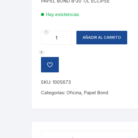
PAPEL BOND B-20 T/L ECLIPSE
Hay existencias
PAPEL
AÑADIR AL CARRITO
BOND
TAMA?
O
LEGAL
AÑADIR
ECLIPSE
A
LA
cantidad
LISTA
SKU:
1005673
DE
DESEOS
Categorías:
Oficina
,
Papel Bond