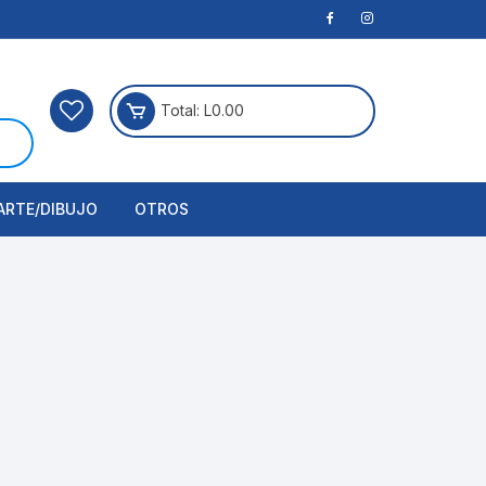
Total:
L
0.00
ARTE/DIBUJO
OTROS
rtículos Para Manualidades
ogía
erramientas
nstrumento de Dibujo