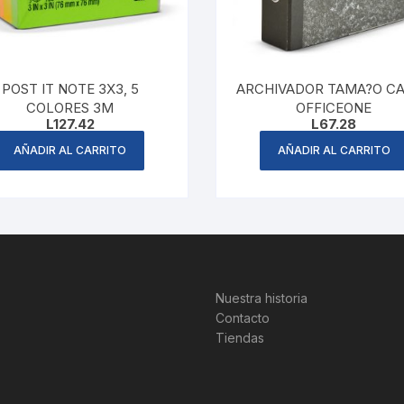
POST IT NOTE 3X3, 5
ARCHIVADOR TAMA?O C
COLORES 3M
OFFICEONE
L
127.42
L
67.28
AÑADIR AL CARRITO
AÑADIR AL CARRITO
Nuestra historia
Contacto
Tiendas