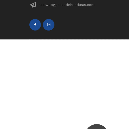
sacweb@utilesdehonduras.com