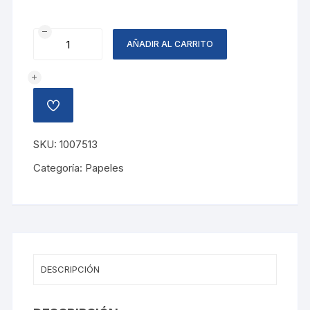
PAPEL
AÑADIR AL CARRITO
CALCA
VEGETAL
cantidad
AÑADIR
A
LA
LISTA
SKU:
1007513
DE
DESEOS
Categoría:
Papeles
DESCRIPCIÓN