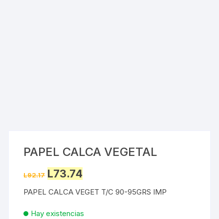
PAPEL CALCA VEGETAL
Original
Current
L
73.74
L
92.17
price
price
was:
is:
PAPEL CALCA VEGET T/C 90-95GRS IMP
L92.17.
L73.74.
Hay existencias