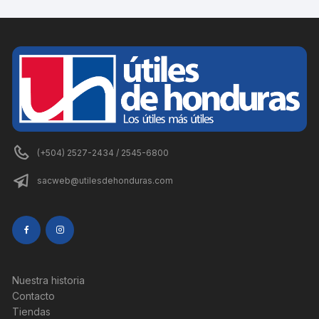
(+504) 2527-2434 / 2545-6800
sacweb@utilesdehonduras.com
Nuestra historia
Contacto
Tiendas