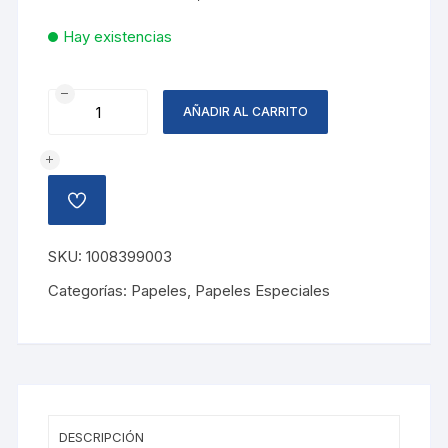
Hay existencias
PAPEL
AÑADIR AL CARRITO
CREPE
COLIBRI,
AMARILLO
CANARIO
AÑADIR
cantidad
A
LA
LISTA
SKU:
1008399003
DE
DESEOS
Categorías:
Papeles
,
Papeles Especiales
DESCRIPCIÓN