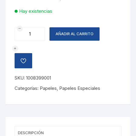
Hay existencias
PAPEL
AÑADIR AL CARRITO
CREPE
COLIBRI,MANDARINA
cantidad
AÑADIR
A
LA
LISTA
SKU:
1008399001
DE
DESEOS
Categorías:
Papeles
,
Papeles Especiales
DESCRIPCIÓN