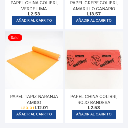
PAPEL CHINA COLIBRI,
PAPEL CREPE COLIBRI,
VERDE LIMA
AMARILLO CANARIO
L
2.53
L
13.57
AÑADIR AL CARRITO
AÑADIR AL CARRITO
Sale!
PAPEL TAPIZ NARANJA
PAPEL CHINA COLIBRI,
AMIGO
ROJO BANDERA
Original
Current
L
12.01
L
2.53
L
20.01
price
price
AÑADIR AL CARRITO
AÑADIR AL CARRITO
was:
is:
L20.01.
L12.01.