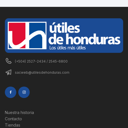
(+504) 2527-2434 / 2545-6800
sacweb@utilesdehonduras.com
Nuestra historia
Contacto
Tiendas