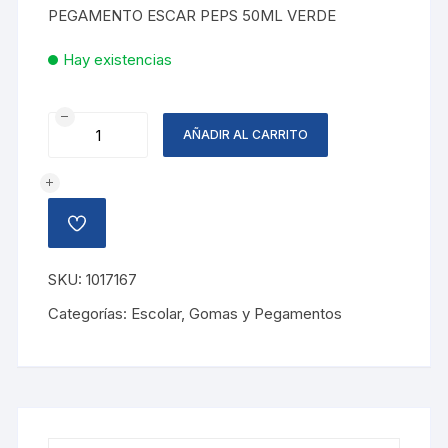
was:
is:
PEGAMENTO ESCAR PEPS 50ML VERDE
L40.19.
L20.10.
Hay existencias
PEGAMENTO
AÑADIR AL CARRITO
ESCARCHADO
VERDE
cantidad
AÑADIR
A
LA
LISTA
SKU:
1017167
DE
DESEOS
Categorías:
Escolar
,
Gomas y Pegamentos