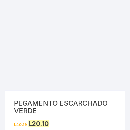
PEGAMENTO ESCARCHADO
VERDE
Original
Current
L
20.10
L
40.19
price
price