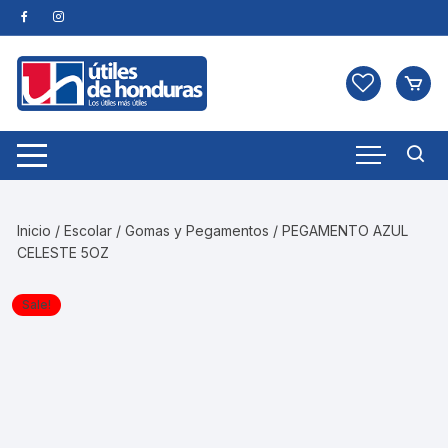
Skip
to
content
Inicio
/
Escolar
/
Gomas y Pegamentos
/ PEGAMENTO AZUL
CELESTE 5OZ
Sale!