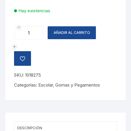
Hay existencias
PEGAMENTO
AÑADIR AL CARRITO
AZUL
CELESTE
5OZ
cantidad
AÑADIR
A
LA
LISTA
SKU:
1018275
DE
DESEOS
Categorías:
Escolar
,
Gomas y Pegamentos
DESCRIPCIÓN