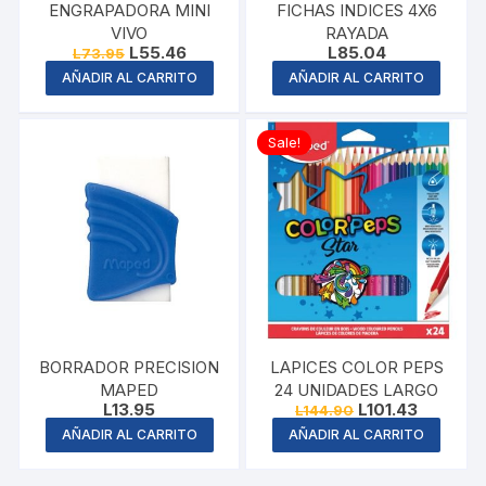
ENGRAPADORA MINI
FICHAS INDICES 4X6
VIVO
RAYADA
Original
Current
L
55.46
L
85.04
L
73.95
price
price
AÑADIR AL CARRITO
AÑADIR AL CARRITO
was:
is:
L73.95.
L55.46.
Sale!
BORRADOR PRECISION
LAPICES COLOR PEPS
MAPED
24 UNIDADES LARGO
Original
Current
L
13.95
L
101.43
L
144.90
price
price
AÑADIR AL CARRITO
AÑADIR AL CARRITO
was:
is:
L144.90.
L101.43.