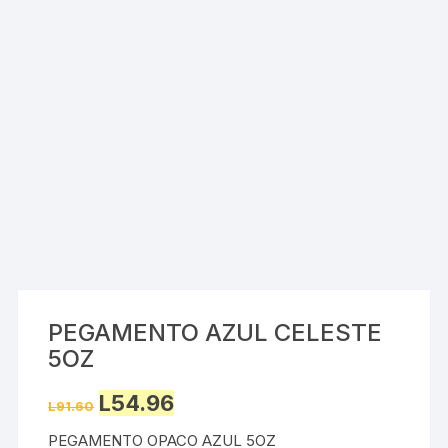
PEGAMENTO AZUL CELESTE
5OZ
Original
Current
L
54.96
L
91.60
price
price
was:
is:
PEGAMENTO OPACO AZUL 5OZ
L91.60.
L54.96.