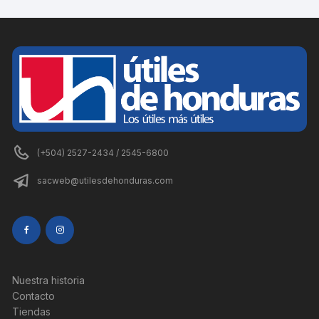
(+504) 2527-2434 / 2545-6800
sacweb@utilesdehonduras.com
Nuestra historia
Contacto
Tiendas