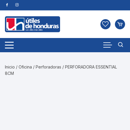
Skip
to
content
Inicio
/
Oficina
/
Perforadoras
/ PERFORADORA ESSENTIAL
8CM