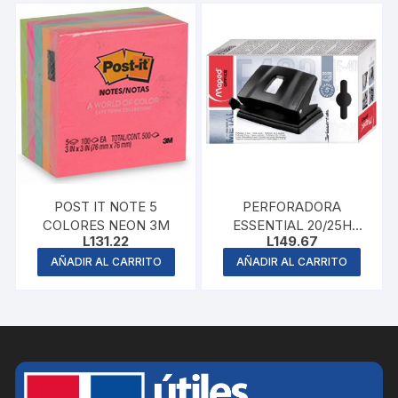
POST IT NOTE 5
PERFORADORA
COLORES NEON 3M
ESSENTIAL 20/25H
L
131.22
L
149.67
MAPED
AÑADIR AL CARRITO
AÑADIR AL CARRITO