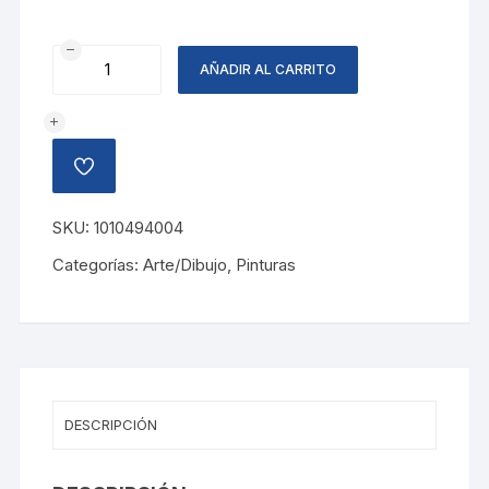
PINTURA
AÑADIR AL CARRITO
ACRILICA
CAF?
cantidad
AÑADIR
A
LA
LISTA
SKU:
1010494004
DE
DESEOS
Categorías:
Arte/Dibujo
,
Pinturas
DESCRIPCIÓN