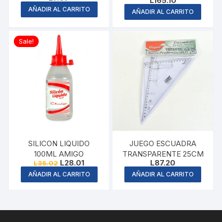
L
165.10
AÑADIR AL CARRITO
AÑADIR AL CARRITO
Sale!
SILICON LIQUIDO
JUEGO ESCUADRA
100ML AMIGO
TRANSPARENTE 25CM
Original
Current
L
28.01
L
87.20
L
35.02
price
price
AÑADIR AL CARRITO
AÑADIR AL CARRITO
was:
is:
L35.02.
L28.01.