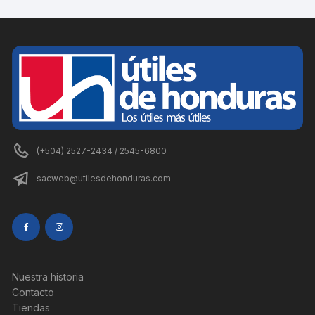
(+504) 2527-2434 / 2545-6800
sacweb@utilesdehonduras.com
Nuestra historia
Contacto
Tiendas