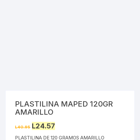
PLASTILINA MAPED 120GR
AMARILLO
Original
Current
L
24.57
L
40.95
price
price
was:
is:
PLASTILINA DE 120 GRAMOS AMARILLO
L40.95.
L24.57.