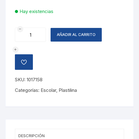
Hay existencias
PLASTILINA
AÑADIR AL CARRITO
MAPED
120GR
AMARILLO
cantidad
AÑADIR
A
LA
LISTA
SKU:
1017158
DE
DESEOS
Categorías:
Escolar
,
Plastilina
DESCRIPCIÓN