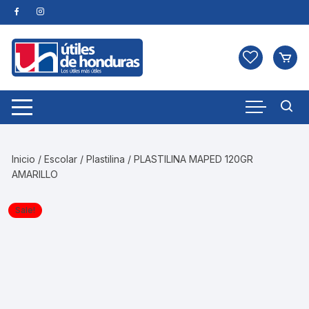
Skip
to
content
Inicio
/
Escolar
/
Plastilina
/ PLASTILINA MAPED 120GR
AMARILLO
Sale!