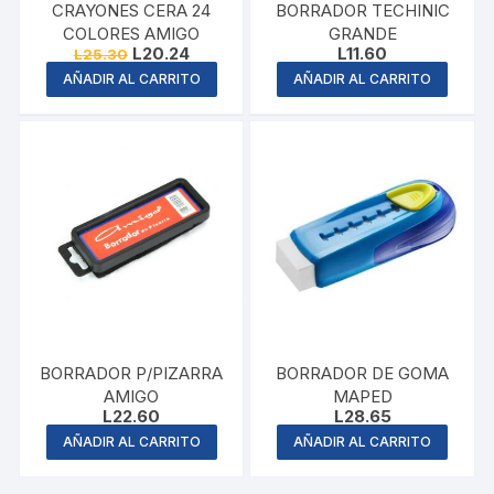
CRAYONES CERA 24
BORRADOR TECHINIC
COLORES AMIGO
GRANDE
Original
Current
L
20.24
L
11.60
L
25.30
price
price
AÑADIR AL CARRITO
AÑADIR AL CARRITO
was:
is:
L25.30.
L20.24.
BORRADOR P/PIZARRA
BORRADOR DE GOMA
AMIGO
MAPED
L
22.60
L
28.65
AÑADIR AL CARRITO
AÑADIR AL CARRITO