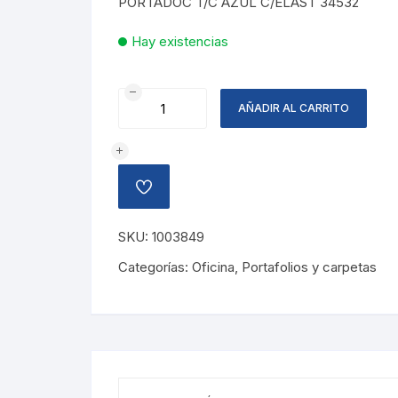
PORTADOC T/C AZUL C/ELAST 34532
Hay existencias
PORTA
AÑADIR AL CARRITO
DOCUMENTOS
AZUL
cantidad
AÑADIR
A
LA
LISTA
SKU:
1003849
DE
DESEOS
Categorías:
Oficina
,
Portafolios y carpetas