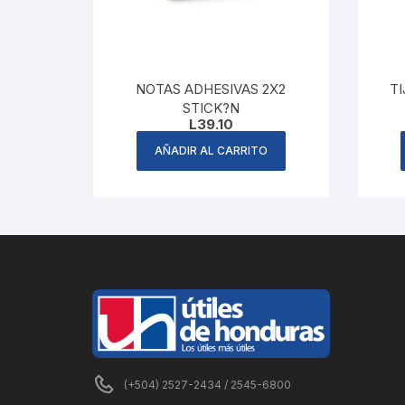
NOTAS ADHESIVAS 2X2
T
STICK?N
L
39.10
AÑADIR AL CARRITO
(+504) 2527-2434 / 2545-6800