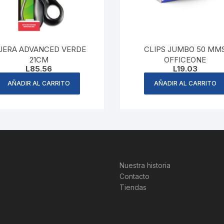
IJERA ADVANCED VERDE
CLIPS JUMBO 50 MM
21CM
OFFICEONE
L
85.56
L
19.03
AÑADIR AL CARRITO
AÑADIR AL CARRITO
Nuestra historia
Contacto
Tiendas