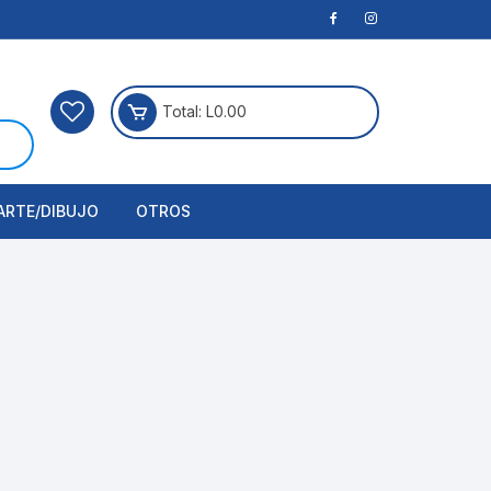
Total:
L
0.00
ARTE/DIBUJO
OTROS
rtículos Para Manualidades
ogía
erramientas
nstrumento de Dibujo