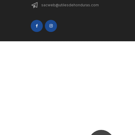
sacweb@utilesdehonduras.com