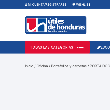
Skip
MI CUENTA/REGISTRARSE
WISHLIST
to
content
TODAS LAS CATEGORIAS
ESCO
Lápi
Emp
Inicio
/
Oficina
/
Portafolios y carpetas
/ PORTA DO
Acce
Prod
Borr
Libre
Calc
Pape
Cuad
Limp