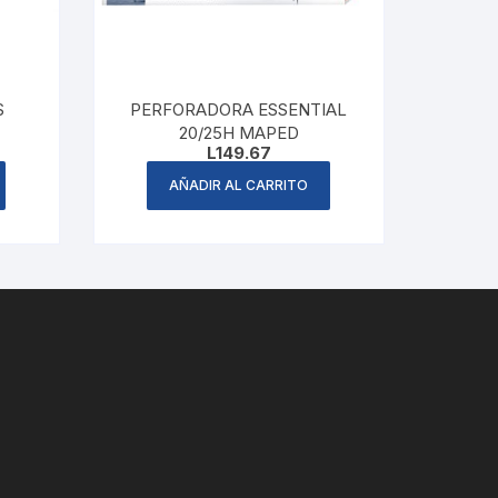
S
PERFORADORA ESSENTIAL
20/25H MAPED
L
149.67
AÑADIR AL CARRITO