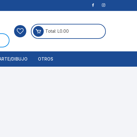
Total:
L
0.00
ARTE/DIBUJO
OTROS
rtículos Para Manualidades
ogía
erramientas
nstrumento de Dibujo