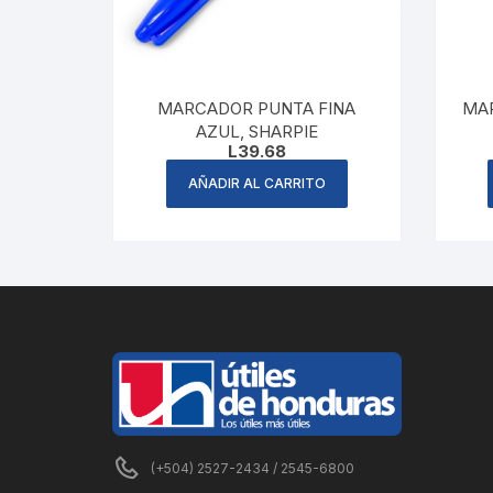
MARCADOR PUNTA FINA
MAR
AZUL, SHARPIE
L
39.68
AÑADIR AL CARRITO
(+504) 2527-2434 / 2545-6800