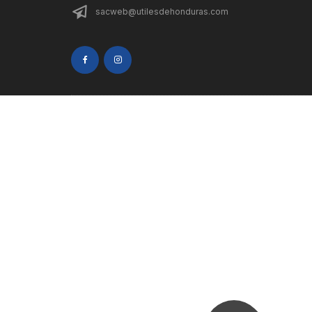
sacweb@utilesdehonduras.com