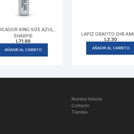
CADOR KING SIZE AZUL,
LAPIZ GRAFITO 2HB AM
SHARPIE
L
2.30
L
71.88
AÑADIR AL CARRITO
AÑADIR AL CARRITO
Nuestra historia
Contacto
Tiendas