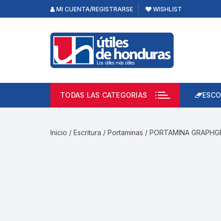
Skip
MI CUENTA/REGISTRARSE
WISHLIST
to
content
TODAS LAS CATEGORIAS
ESCO
Lápi
Emp
Inicio
/
Escritura
/
Portaminas
/ PORTAMINA GRAPHG
Acce
Prod
Borr
Libre
Calc
Pape
Cuad
Limp