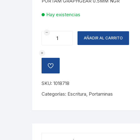
PORTAM GRAPHGEAR 0.5MM NGR
Hay existencias
PORTAMINA
AÑADIR AL CARRITO
GRAPHGEAR
0.5MM
NEGRO
cantidad
AÑADIR
A
LA
LISTA
SKU:
1018718
DE
DESEOS
Categorías:
Escritura
,
Portaminas