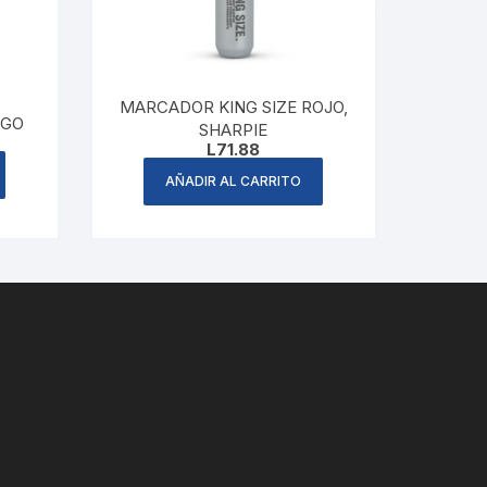
MARCADOR KING SIZE ROJO,
IGO
SHARPIE
L
71.88
AÑADIR AL CARRITO