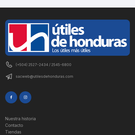
(+504) 2527-2434 / 2545-6800
sacweb@utilesdehonduras.com
Nuestra historia
Contacto
Tiendas