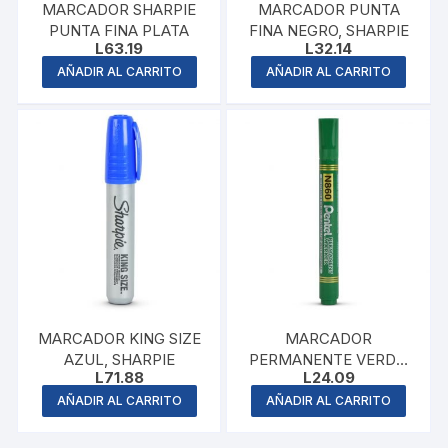
MARCADOR SHARPIE
MARCADOR PUNTA
PUNTA FINA PLATA
FINA NEGRO, SHARPIE
L
63.19
L
32.14
AÑADIR AL CARRITO
AÑADIR AL CARRITO
MARCADOR KING SIZE
MARCADOR
AZUL, SHARPIE
PERMANENTE VERDE,
L
71.88
L
24.09
PENTEL
AÑADIR AL CARRITO
AÑADIR AL CARRITO