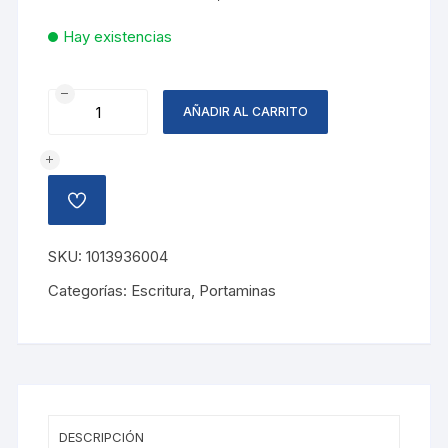
Hay existencias
PORTAMINA
AÑADIR AL CARRITO
PRIME
0.5MM,
VERDE
cantidad
AÑADIR
A
LA
LISTA
SKU:
1013936004
DE
DESEOS
Categorías:
Escritura
,
Portaminas
DESCRIPCIÓN