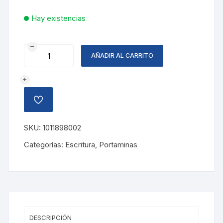
Hay existencias
PORTAMINA
AÑADIR AL CARRITO
FIESTA
0.5MM,
NEGRO
cantidad
AÑADIR
A
LA
LISTA
SKU:
1011898002
DE
DESEOS
Categorías:
Escritura
,
Portaminas
DESCRIPCIÓN