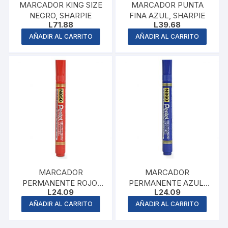
MARCADOR KING SIZE
MARCADOR PUNTA
NEGRO, SHARPIE
FINA AZUL, SHARPIE
L
71.88
L
39.68
AÑADIR AL CARRITO
AÑADIR AL CARRITO
MARCADOR
MARCADOR
PERMANENTE ROJO,
PERMANENTE AZUL,
L
24.09
L
24.09
PENTEL
PENTEL
AÑADIR AL CARRITO
AÑADIR AL CARRITO