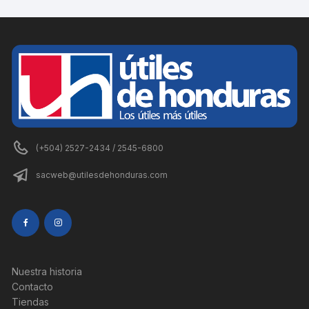
(+504) 2527-2434 / 2545-6800
sacweb@utilesdehonduras.com
Nuestra historia
Contacto
Tiendas