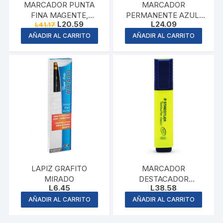
MARCADOR PUNTA
MARCADOR
FINA MAGENTE,
PERMANENTE AZUL,
Original
Current
L
20.59
L
24.09
L
41.17
SHARPIE
PENTEL
price
price
AÑADIR AL CARRITO
AÑADIR AL CARRITO
was:
is:
L41.17.
L20.59.
LAPIZ GRAFITO
MARCADOR
MIRADO
DESTACADOR
L
6.45
L
38.58
AMARILLO
AÑADIR AL CARRITO
AÑADIR AL CARRITO