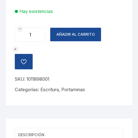
Hay existencias
PORTAMINA
AÑADIR AL CARRITO
FIESTA
0.5MM,
CELESTE
cantidad
AÑADIR
A
LA
LISTA
SKU:
1011898001
DE
DESEOS
Categorías:
Escritura
,
Portaminas
DESCRIPCIÓN