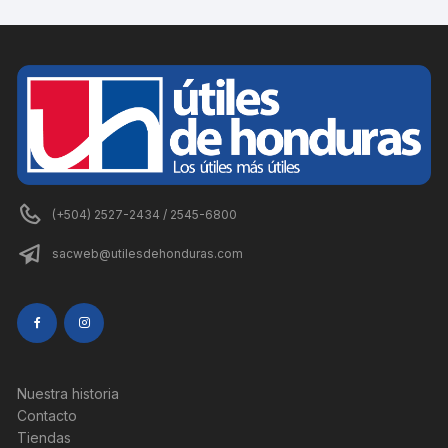
(+504) 2527-2434 / 2545-6800
sacweb@utilesdehonduras.com
Nuestra historia
Contacto
Tiendas