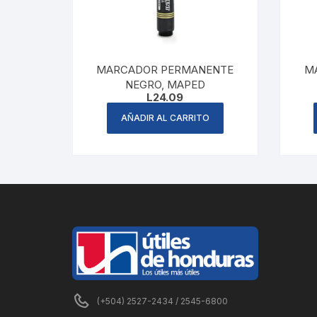
MARCADOR PERMANENTE
M
NEGRO, MAPED
L
24.09
AÑADIR AL CARRITO
(+504) 2527-2434 / 2545-6800