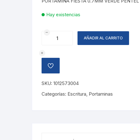
PORTAMINA FIESTA 0.7MM VERDE PENTEL
Hay existencias
PORTAMINA
AÑADIR AL CARRITO
FIESTA
0.7MM,
VERDE
cantidad
AÑADIR
A
LA
LISTA
SKU:
1012573004
DE
DESEOS
Categorías:
Escritura
,
Portaminas