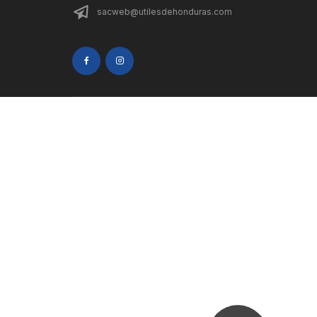
sacweb@utilesdehonduras.com