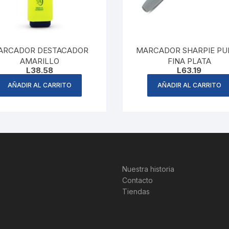
ARCADOR DESTACADOR
MARCADOR SHARPIE PU
AMARILLO
FINA PLATA
L
38.58
L
63.19
AÑADIR AL CARRITO
AÑADIR AL CARRITO
Nuestra historia
Contacto
Tiendas