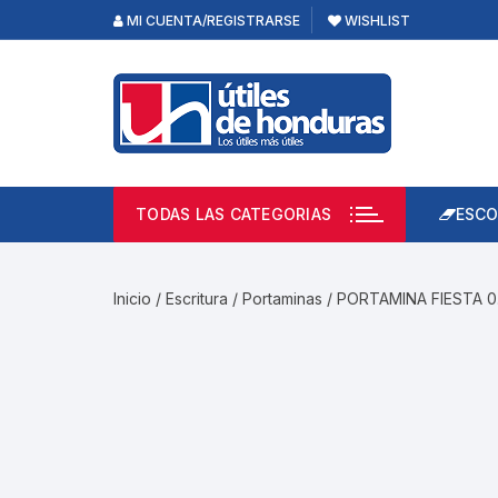
Skip
MI CUENTA/REGISTRARSE
WISHLIST
to
content
TODAS LAS CATEGORIAS
ESCO
Lápi
Emp
Inicio
/
Escritura
/
Portaminas
/ PORTAMINA FIESTA 
Acce
Prod
Borr
Libre
Calc
Pape
Cuad
Limp