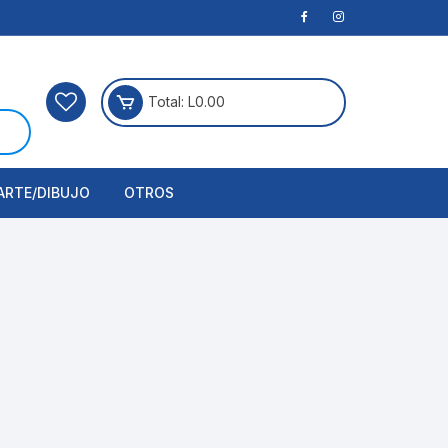
Total:
L
0.00
ARTE/DIBUJO
OTROS
rtículos Para Manualidades
ogía
erramientas
nstrumento de Dibujo