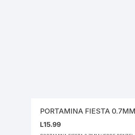
Cray
Stic
Saca
Pint
Plast
Tarj
Tijer
Gom
PORTAMINA FIESTA 0.7MM
Marc
L
15.99