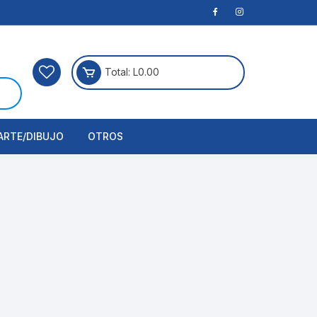
Total:
L
0.00
ARTE/DIBUJO
OTROS
rtículos Para Manualidades
ogía
erramientas
nstrumento de Dibujo