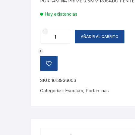
PORTAMINA PRIME 0.5MM ROSADO PENTE
Hay existencias
PORTAMINAS
AÑADIR AL CARRITO
PRIME
0.5MM,
ROSA
cantidad
AÑADIR
A
LA
LISTA
SKU:
1013936003
DE
DESEOS
Categorías:
Escritura
,
Portaminas