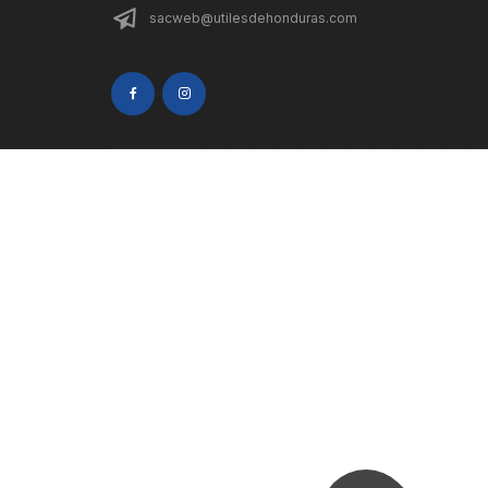
sacweb@utilesdehonduras.com