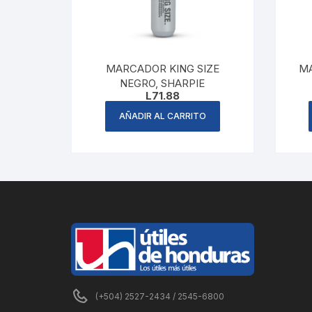
MARCADOR KING SIZE
M
NEGRO, SHARPIE
L
71.88
AÑADIR AL CARRITO
(+504) 2527-2434 / 2545-6800