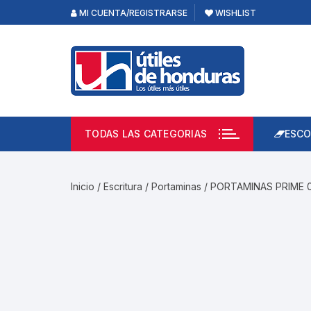
Skip
MI CUENTA/REGISTRARSE
WISHLIST
to
content
TODAS LAS CATEGORIAS
ESCO
Lápi
Emp
Inicio
/
Escritura
/
Portaminas
/ PORTAMINAS PRIME 
Acce
Prod
Borr
Libre
Calc
Pape
Cuad
Limp