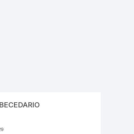
Folders
Gafetes
BECEDARIO
29