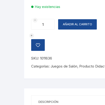
Hay existencias
ROMPECABEZA
AÑADIR AL CARRITO
MADERA
ABECEDARIO
cantidad
AÑADIR
A
LA
LISTA
SKU:
1011636
DE
DESEOS
Categorías:
Juegos de Salón
,
Producto Didac
DESCRIPCIÓN