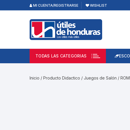
Skip
MI CUENTA/REGISTRARSE
WISHLIST
to
content
TODAS LAS CATEGORIAS
ESCO
Lápi
Emp
Inicio
/
Producto Didactico
/
Juegos de Salón
/ ROM
Acce
Prod
Borr
Libre
Calc
Pape
Cuad
Limp