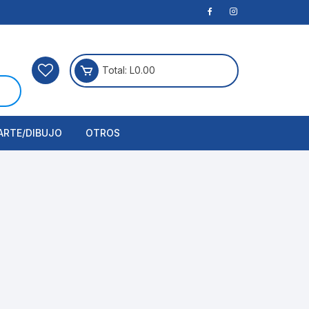
Total:
L
0.00
ARTE/DIBUJO
OTROS
rtículos Para Manualidades
ogía
erramientas
nstrumento de Dibujo