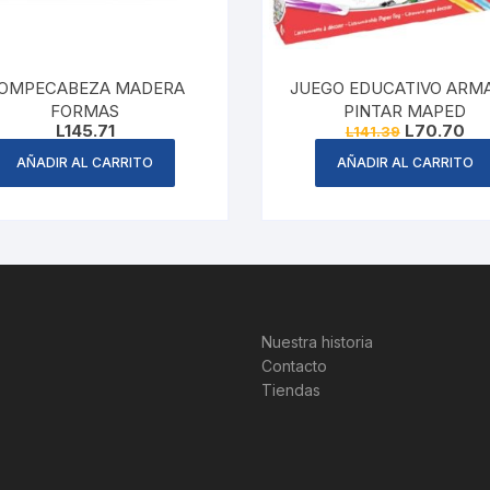
OMPECABEZA MADERA
JUEGO EDUCATIVO ARM
FORMAS
PINTAR MAPED
Original
Cur
L
145.71
L
70.70
L
141.39
price
pri
was:
is:
AÑADIR AL CARRITO
AÑADIR AL CARRITO
L141.39.
L70
Nuestra historia
Contacto
Tiendas