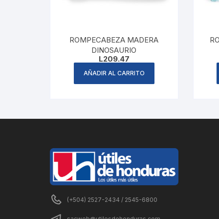
ROMPECABEZA MADERA
R
DINOSAURIO
L
209.47
AÑADIR AL CARRITO
(+504) 2527-2434 / 2545-6800
sacweb@utilesdehonduras.com