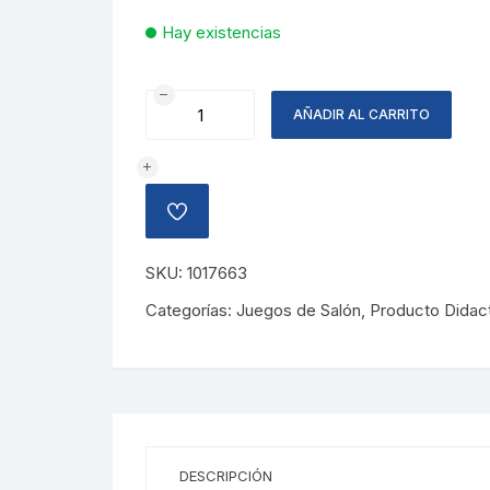
Hay existencias
ROMPECABEZA
AÑADIR AL CARRITO
MADERA
ANIMALES
DEL
ZOO
AÑADIR
cantidad
A
LA
LISTA
SKU:
1017663
DE
DESEOS
Categorías:
Juegos de Salón
,
Producto Didac
DESCRIPCIÓN