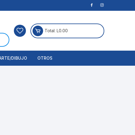
Total:
L
0.00
ARTE/DIBUJO
OTROS
rtículos Para Manualidades
ogía
erramientas
nstrumento de Dibujo