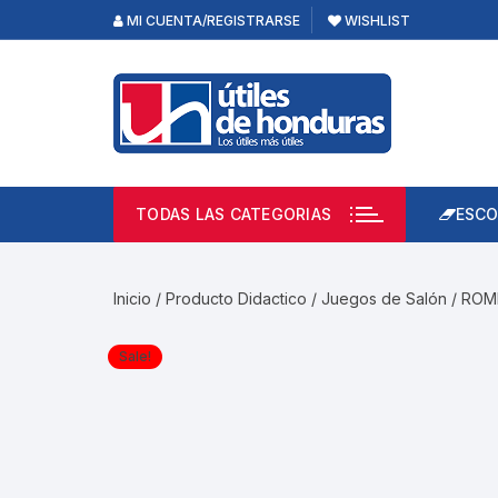
Skip
MI CUENTA/REGISTRARSE
WISHLIST
to
content
TODAS LAS CATEGORIAS
ESCO
Lápi
Emp
Inicio
/
Producto Didactico
/
Juegos de Salón
/ ROM
Acce
Prod
Sale!
Borr
Libre
Calc
Pape
Cuad
Limp