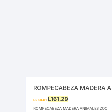
ROMPECABEZA MADERA A
Original
Current
L
161.29
L
268.81
price
price
was:
is:
ROMPECABEZA MADERA ANIMALES ZOO
L268.81.
L161.29.