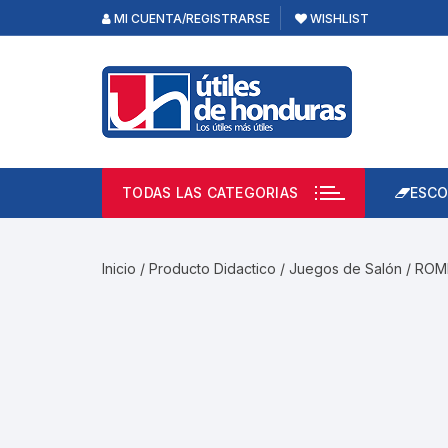
Skip
MI CUENTA/REGISTRARSE
WISHLIST
to
content
TODAS LAS CATEGORIAS
ESCO
Lápi
Emp
Inicio
/
Producto Didactico
/
Juegos de Salón
/ ROM
Acce
Prod
Borr
Libre
Calc
Pape
Cuad
Limp