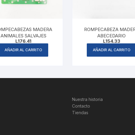
OMPECABEZAS MADERA
ROMPECABEZA MADE
ANIMALES SALVAJES
ABECEDARIO
L
176.41
L
154.33
AÑADIR AL CARRITO
AÑADIR AL CARRITO
Nuestra historia
Contacto
Tiendas