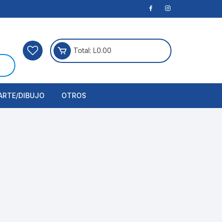
Total:
L
0.00
ARTE/DIBUJO
OTROS
rtículos Para Manualidades
ogía
erramientas
nstrumento de Dibujo