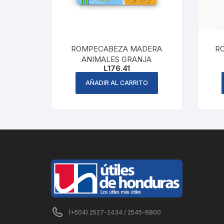
ROMPECABEZA MADERA
R
ANIMALES GRANJA
L
176.41
AÑADIR AL CARRITO
(+504) 2527-2434 / 2545-6800