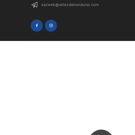
sacweb@utilesdehonduras.com