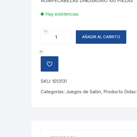
ROMPECABEZAS DINOSAURIO 100 PIEZAS
Hay existencias
ROMPECABEZAS
AÑADIR AL CARRITO
DINOSAURIO
100
PIEZAS
cantidad
AÑADIR
A
LA
LISTA
SKU:
1013131
DE
DESEOS
Categorías:
Juegos de Salón
,
Producto Didac