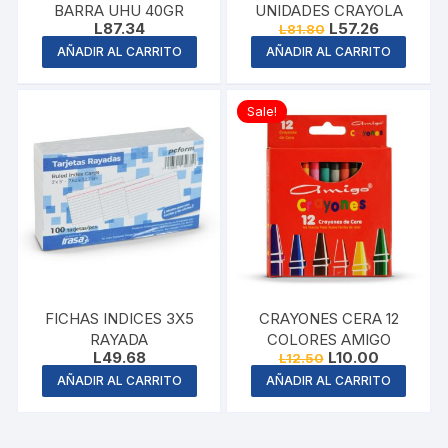
BARRA UHU 40GR
UNIDADES CRAYOLA
Original
Current
L
87.34
L
57.26
L
81.80
price
price
AÑADIR AL CARRITO
AÑADIR AL CARRITO
was:
is:
L81.80.
L57.26.
Sale!
FICHAS INDICES 3X5
CRAYONES CERA 12
RAYADA
COLORES AMIGO
Original
Current
L
49.68
L
10.00
L
12.50
price
price
AÑADIR AL CARRITO
AÑADIR AL CARRITO
was:
is:
L12.50.
L10.00.