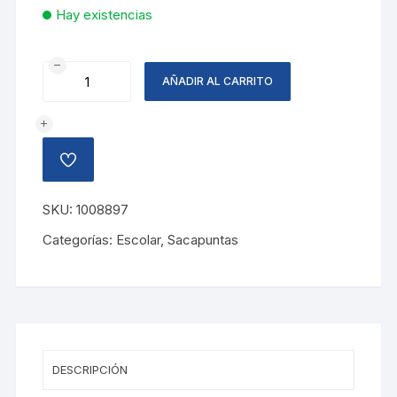
Hay existencias
SACAPUNTA
AÑADIR AL CARRITO
BOOGY
COLORES
SURTIDOS
cantidad
AÑADIR
A
LA
LISTA
SKU:
1008897
DE
DESEOS
Categorías:
Escolar
,
Sacapuntas
DESCRIPCIÓN