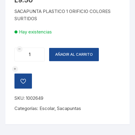
SACAPUNTA PLASTICO 1 ORIFICIO COLORES
SURTIDOS
Hay existencias
SACAPUNTAS
AÑADIR AL CARRITO
IGLOO
COLORES
SURTIDOS
cantidad
AÑADIR
A
LA
LISTA
SKU:
1002649
DE
DESEOS
Categorías:
Escolar
,
Sacapuntas