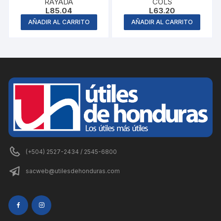
RAYADA
COLS
L
85.04
L
63.20
AÑADIR AL CARRITO
AÑADIR AL CARRITO
(+504) 2527-2434 / 2545-6800
sacweb@utilesdehonduras.com