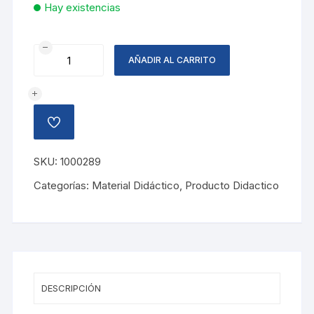
Hay existencias
SIMBOLOS
AÑADIR AL CARRITO
PATRIOS
cantidad
AÑADIR
A
LA
LISTA
SKU:
1000289
DE
DESEOS
Categorías:
Material Didáctico
,
Producto Didactico
DESCRIPCIÓN