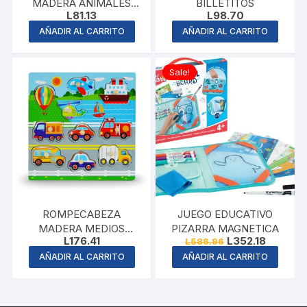
MADERA ANIMALES
BILLETITOS
L
81.13
L
98.70
DEL MAR
AÑADIR AL CARRITO
AÑADIR AL CARRITO
Sale!
ROMPECABEZA
JUEGO EDUCATIVO
MADERA MEDIOS
PIZARRA MAGNETICA
Original
Current
L
176.41
L
352.18
L
586.96
TRANSPORTE
price
price
AÑADIR AL CARRITO
AÑADIR AL CARRITO
was:
is:
L586.96.
L352.18.