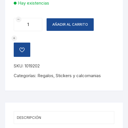
Hay existencias
STICKERS
AÑADIR AL CARRITO
3D
FUTBOL
cantidad
AÑADIR
A
LA
LISTA
SKU:
1019202
DE
DESEOS
Categorías:
Regalos
,
Stickers y calcomanias
DESCRIPCIÓN