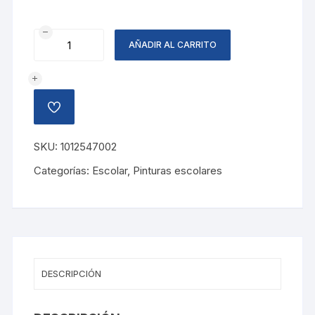
TEMPERA
AÑADIR AL CARRITO
AZUL,
250
ML
cantidad
AÑADIR
A
LA
LISTA
SKU:
1012547002
DE
DESEOS
Categorías:
Escolar
,
Pinturas escolares
DESCRIPCIÓN