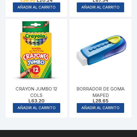
L
20.24
L
87.34
L
25.30
price
price
AÑADIR AL CARRITO
AÑADIR AL CARRITO
was:
is:
L25.30.
L20.24.
CRAYON JUMBO 12
BORRADOR DE GOMA
COLS
MAPED
L
63.20
L
28.65
AÑADIR AL CARRITO
AÑADIR AL CARRITO