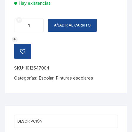
Hay existencias
TEMPERA
AÑADIR AL CARRITO
NARANJA,
250
ML
cantidad
AÑADIR
A
LA
LISTA
SKU:
1012547004
DE
DESEOS
Categorías:
Escolar
,
Pinturas escolares
DESCRIPCIÓN