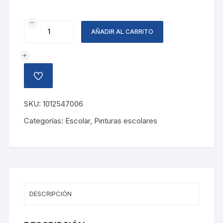
TEMPERA
AÑADIR AL CARRITO
ROJO,
250
ML
cantidad
AÑADIR
A
LA
LISTA
SKU:
1012547006
DE
DESEOS
Categorías:
Escolar
,
Pinturas escolares
DESCRIPCIÓN