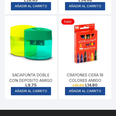
L
28.65
L
54.68
AÑADIR AL CARRITO
AÑADIR AL CARRITO
Sale!
SACAPUNTA DOBLE
CRAYONES CERA 16
CON DEPOSITO AMIGO
COLORES AMIGO
Original
Current
L
9.75
L
14.80
L
18.50
price
price
AÑADIR AL CARRITO
AÑADIR AL CARRITO
was:
is:
L18.50.
L14.80.