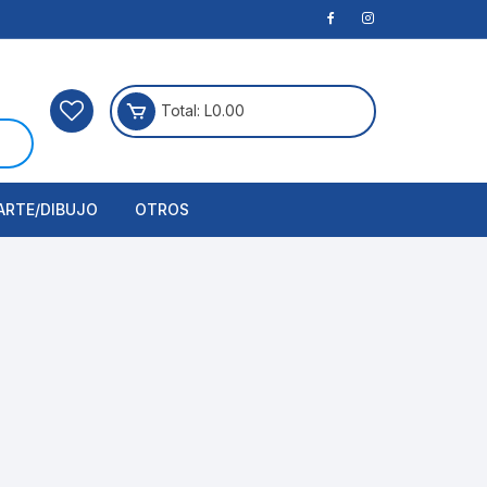
Total:
L
0.00
ARTE/DIBUJO
OTROS
rtículos Para Manualidades
ogía
erramientas
nstrumento de Dibujo