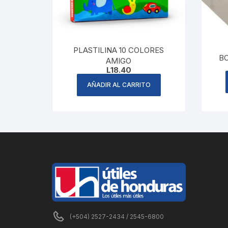
PLASTILINA 10 COLORES
B
AMIGO
L
18.40
AÑADIR AL CARRITO
(+504) 2527-2434 / 2545-6800