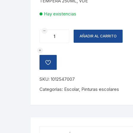
TEMPERA 250ML, VDE
Hay existencias
TEMPERA
AÑADIR AL CARRITO
VERDE,
250ML
cantidad
AÑADIR
A
LA
LISTA
SKU:
1012547007
DE
DESEOS
Categorías:
Escolar
,
Pinturas escolares