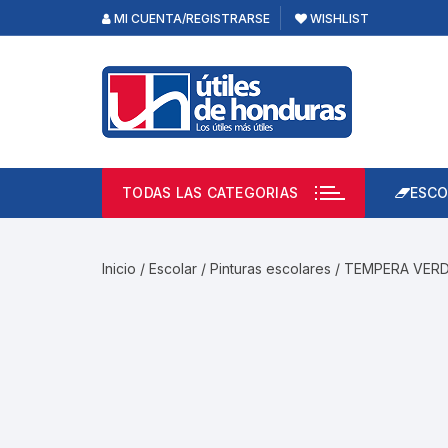
Skip
MI CUENTA/REGISTRARSE
WISHLIST
to
content
TODAS LAS CATEGORIAS
ESCO
Lápi
Emp
Inicio
/
Escolar
/
Pinturas escolares
/ TEMPERA VERD
Acce
Prod
Borr
Libre
Calc
Pape
Cuad
Limp