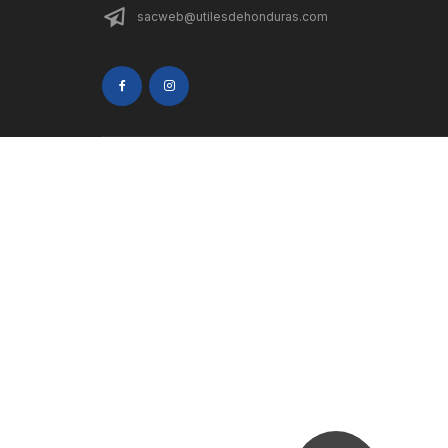
sacweb@utilesdehonduras.com