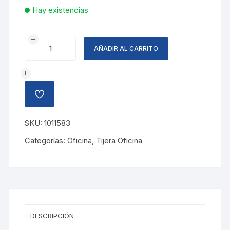
Hay existencias
TIJERA
AÑADIR AL CARRITO
ESS
GREEN
21CM
8-
AÑADIR
3/4
A
LA
cantidad
LISTA
SKU:
1011583
DE
DESEOS
Categorías:
Oficina
,
Tijera Oficina
DESCRIPCIÓN