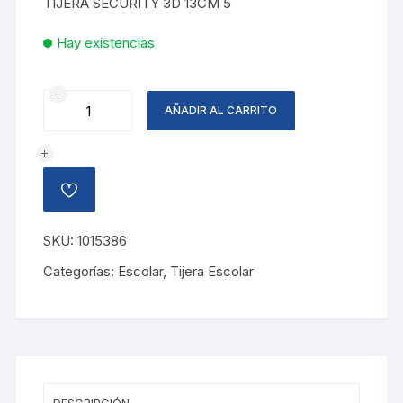
TIJERA SECURITY 3D 13CM 5
Hay existencias
TIJERA
AÑADIR AL CARRITO
SECURITY
13CM
cantidad
AÑADIR
A
LA
LISTA
SKU:
1015386
DE
DESEOS
Categorías:
Escolar
,
Tijera Escolar