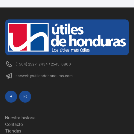
(+504) 2527-2434 / 2545-6800
sacweb@utilesdehonduras.com
Nuestra historia
Contacto
Tiendas