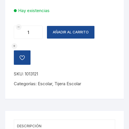
Hay existencias
TIJERA
AÑADIR AL CARRITO
SENSOFT
3D
13
CM
AÑADIR
MAPED
A
LA
cantidad
LISTA
SKU:
1013121
DE
DESEOS
Categorías:
Escolar
,
Tijera Escolar
DESCRIPCIÓN