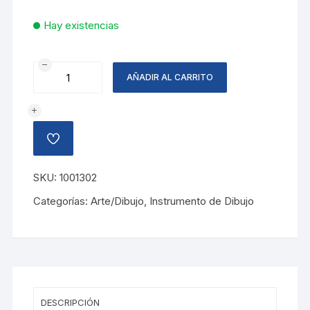
Hay existencias
TRANSPORTADOR
AÑADIR AL CARRITO
PROFESIONAL
360?
cantidad
AÑADIR
A
LA
LISTA
SKU:
1001302
DE
DESEOS
Categorías:
Arte/Dibujo
,
Instrumento de Dibujo
DESCRIPCIÓN