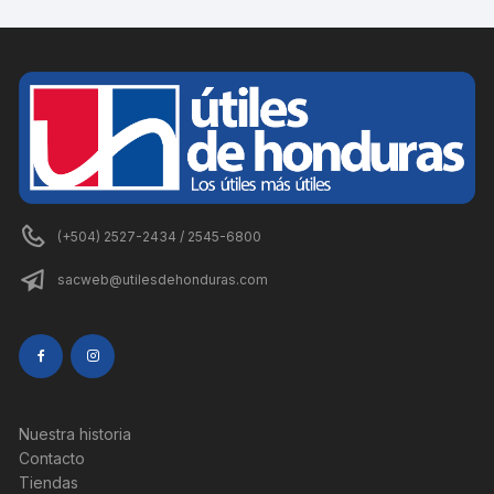
(+504) 2527-2434 / 2545-6800
sacweb@utilesdehonduras.com
Nuestra historia
Contacto
Tiendas