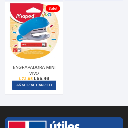
Sale!
ENGRAPADORA MINI
VIVO
Original
Current
L
55.46
L
73.95
price
price
AÑADIR AL CARRITO
was:
is:
L73.95.
L55.46.