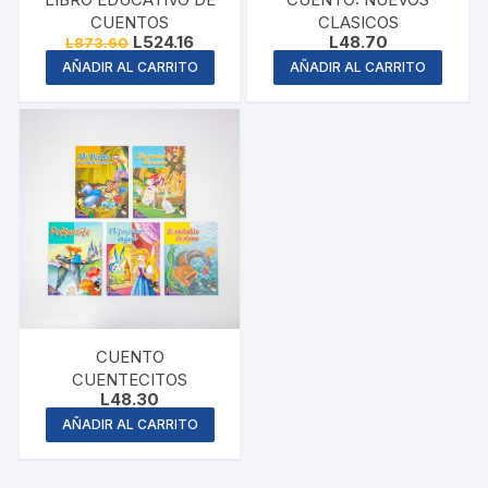
CUENTOS
CLASICOS
Original
Current
L
524.16
L
48.70
L
873.60
price
price
AÑADIR AL CARRITO
AÑADIR AL CARRITO
was:
is:
L873.60.
L524.16.
CUENTO
CUENTECITOS
L
48.30
AÑADIR AL CARRITO