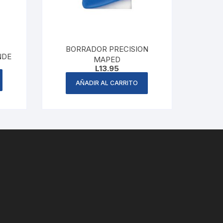
BORRADOR PRECISION
NDE
MAPED
L
13.95
AÑADIR AL CARRITO