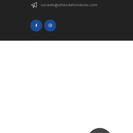
sacweb@utilesdehonduras.com