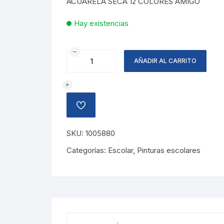
ACUARELA SECA 12 COLORES AMIGO
L26.35.
L21.08.
Hay existencias
ACUARELA
AÑADIR AL CARRITO
12
COLORES
AMIGO
cantidad
AÑADIR
A
LA
LISTA
SKU:
1005880
DE
DESEOS
Categorías:
Escolar
,
Pinturas escolares