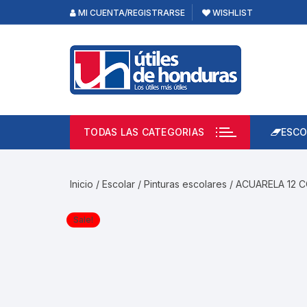
Skip
MI CUENTA/REGISTRARSE
WISHLIST
to
content
TODAS LAS CATEGORIAS
ESCO
Lápi
Emp
Inicio
/
Escolar
/
Pinturas escolares
/ ACUARELA 12 
Acce
Prod
Sale!
Borr
Libre
Calc
Pape
Cuad
Limp