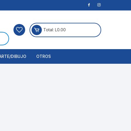
Total:
L
0.00
ARTE/DIBUJO
OTROS
rtículos Para Manualidades
ogía
erramientas
nstrumento de Dibujo