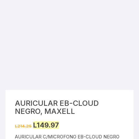
AURICULAR EB-CLOUD
NEGRO, MAXELL
Original
Current
L
149.97
L
214.25
price
price
was:
is:
AURICULAR C/MICROFONO EB-CLOUD NEGRO
L214.25.
L149.97.