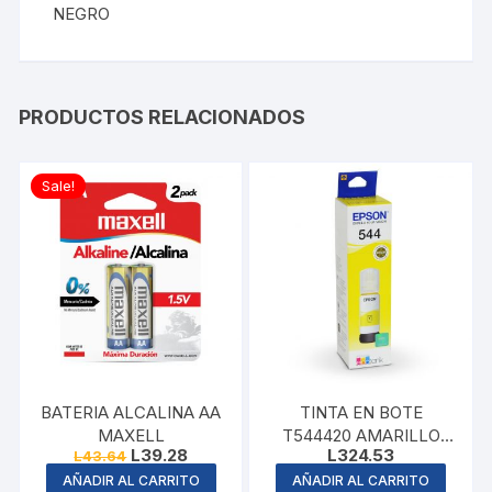
NEGRO
PRODUCTOS RELACIONADOS
Sale!
BATERIA ALCALINA AA
TINTA EN BOTE
MAXELL
T544420 AMARILLO
Original
Current
L
39.28
L
324.53
L
43.64
EPSON
price
price
AÑADIR AL CARRITO
AÑADIR AL CARRITO
was:
is: