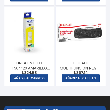
L43.64.
L39.28.
TINTA EN BOTE
TECLADO
T504420 AMARILLO
MULTIFUNCION NEGRO
L
324.53
L
367.14
EPSON
MAXELL
AÑADIR AL CARRITO
AÑADIR AL CARRITO