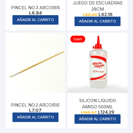
JUEGO DE ESCUADRAS
PINCEL NO.3 ARCOIRIS
28CM
L
6.84
Original
Current
L
62.16
L
88.80
price
price
AÑADIR AL CARRITO
AÑADIR AL CARRITO
was:
is:
L88.80.
L62.16.
Sale!
SILICON LIQUIDO
PINCEL NO.2 ARCOIRIS
AMIGO 500ML
L
7.07
Original
Current
L
124.29
L
155.37
price
price
AÑADIR AL CARRITO
AÑADIR AL CARRITO
was:
is:
L155.37.
L124.29.