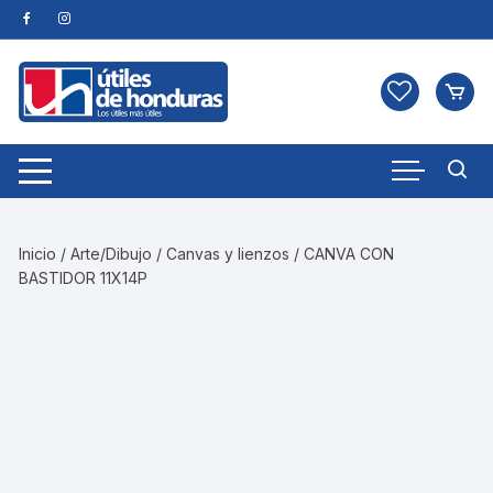
Skip
to
content
Inicio
/
Arte/Dibujo
/
Canvas y lienzos
/ CANVA CON
BASTIDOR 11X14P