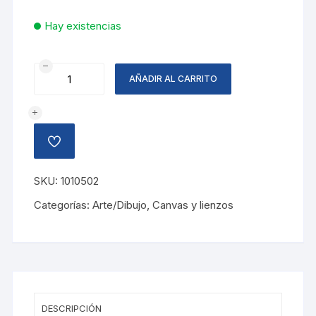
Hay existencias
CANVA
AÑADIR AL CARRITO
CON
BASTIDOR
11X14P
cantidad
AÑADIR
A
LA
LISTA
SKU:
1010502
DE
DESEOS
Categorías:
Arte/Dibujo
,
Canvas y lienzos
DESCRIPCIÓN