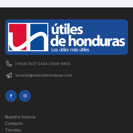
(+504) 2527-2434 / 2545-6800
sacweb@utilesdehonduras.com
Nuestra historia
Contacto
Tiendas